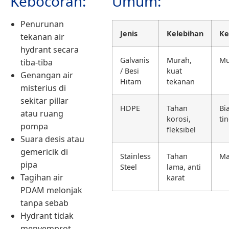
Kebocoran:
Umum:
Penurunan
Jenis
Kelebihan
Ke
tekanan air
hydrant secara
Galvanis
Murah,
Mu
tiba-tiba
/ Besi
kuat
Genangan air
Hitam
tekanan
misterius di
sekitar pillar
HDPE
Tahan
Bi
atau ruang
korosi,
ti
pompa
fleksibel
Suara desis atau
gemericik di
Stainless
Tahan
Ma
pipa
Steel
lama, anti
Tagihan air
karat
PDAM melonjak
tanpa sebab
Hydrant tidak
menyemprot