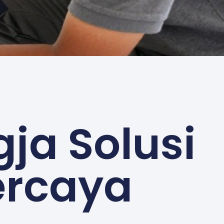
ja Solusi
ercaya