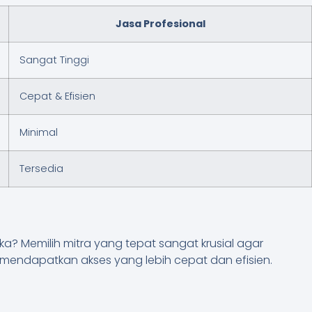
Jasa Profesional
Sangat Tinggi
Cepat & Efisien
Minimal
Tersedia
? Memilih mitra yang tepat sangat krusial agar
a mendapatkan akses yang lebih cepat dan efisien.