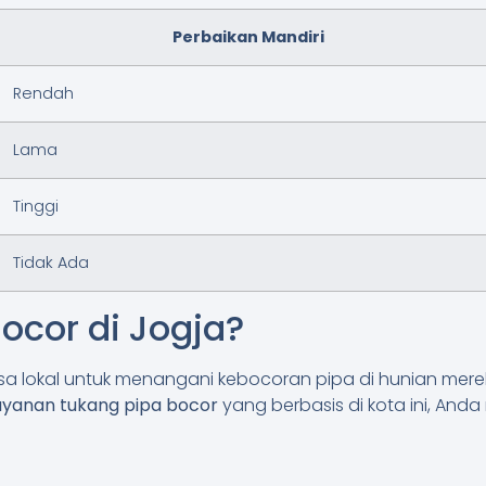
Perbaikan Mandiri
Rendah
Lama
Tinggi
Tidak Ada
ocor di Jogja?
 lokal untuk menangani kebocoran pipa di hunian mereka
ayanan tukang pipa bocor
yang berbasis di kota ini, And